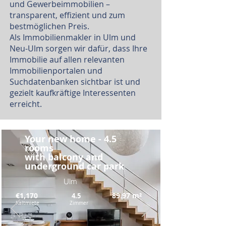
und Gewerbeimmobilien –
transparent, effizient und zum
bestmöglichen Preis.
Als Immobilienmakler in Ulm und
Neu-Ulm sorgen wir dafür, dass Ihre
Immobilie auf allen relevanten
Immobilienportalen und
Suchdatenbanken sichtbar ist und
gezielt kaufkräftige Interessenten
erreicht.
Your new home - 4.5
rooms
with balcony and
underground car park
Ulm
€1,170
89.97
m²
4.5
Kaltmiete
Zimmer