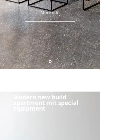
More info
Modern new build
apartment mit
special
equipment