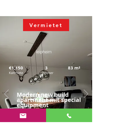
Vermietet
leipheim
€1,150
83
m²
3
Kaltmiete
Zimmer
Modern new build
apartment mit
special
equipment