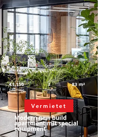
leipheim
€1,150
83
m²
3
Kaltmiete
Zimmer
Vermietet
Modern new build
apartment mit
special
equipment