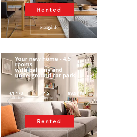
Rented
More info
Your new home - 4.5
rooms
with balcony and
underground car park
Ulm
€1,170
89.97
m²
4.5
Kaltmiete
Zimmer
Rented